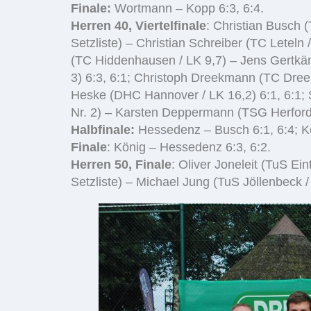
Finale:
Wortmann – Kopp 6:3, 6:4.
Herren 40, Viertelfinale
: Christian Busch 
Setzliste) – Christian Schreiber (TC Leteln
(TC Hiddenhausen / LK 9,7) – Jens Gertkäm
3) 6:3, 6:1; Christoph Dreekmann (TC Dreek
Heske (DHC Hannover / LK 16,2) 6:1, 6:1; 
Nr. 2) – Karsten Deppermann (TSG Herford /
Halbfinale:
Hessedenz – Busch 6:1, 6:4; K
Finale
: König – Hessedenz 6:3, 6:2.
Herren 50, Finale
: Oliver Joneleit (TuS Ein
Setzliste) – Michael Jung (TuS Jöllenbeck / L