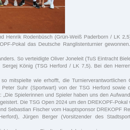
nd Henrik Rodenbüsch (Grün-Weiß Paderborn / LK 2,5)
F-Pokal das Deutsche Ranglistenturnier gewonnen. B
ders. So verteidigte Oliver Joneleit (TuS Eintracht Biel
 Sergej König (TSG Herford / LK 7,5). Bei den Herr
o mitspielte wie erhofft, die Turnierverantwortlichen 
Peter Suhr (Sportwart) von der TSG Herford sowie d
n: „Die Spielerinnen und Spieler haben uns den Aufwan
begeistert. Die TSG Open 2024 um den DREKOPF-Pokal w
ß und Sebastian Fischer vom Hauptsponsor DREKOPF Re
 Herford), Jürgen Berger (Vorsitzender des Stadtsp