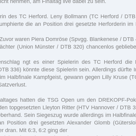
icht nehmen, am Finaltag live dabei zu sein.
rin des TC Herford. Leny Bollmann (TC Herford / DTB 
umphierte die an Position drei gesetzte Herforderin im
 Zuvor waren Piera Domröse (Spvgg. Blankenese / DTB 4
ächter (Union Münster / DTB 320) chancenlos gebliebe
enschlag ngt es einer Spielerin des TC Herford die
B 336) könnte diese Spielerin sein. Allerdings dürfte 
im Halbfinale Kampfgeist, gewann gegen Lilly Kruse (TC
atzverlust.
naltages hatten die TSG Open um den DREKOPF-Pokal e
 den topgesetzten Lleyton Ritter (HTV Hannover / DTB 3
 Oberhand. Sein Siegeszug wurde allerdings im Halbfin
an Position drei gesetzten Alexander Glomb (Gütersl
 dran. Mit 6:3, 6:2 ging der