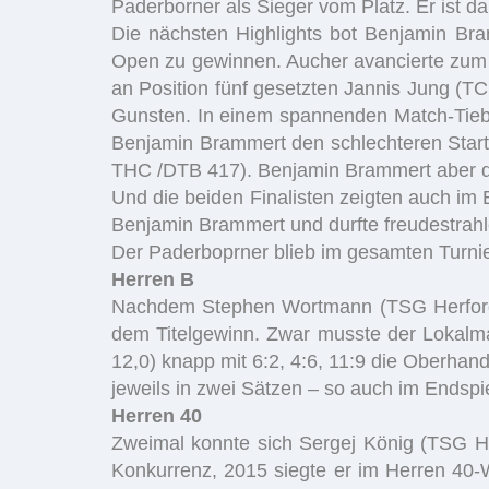
Paderborner als Sieger vom Platz. Er ist da
Die nächsten Highlights bot Benjamin Br
Open zu gewinnen. Aucher avancierte zum 
an Position fünf gesetzten Jannis Jung (
Gunsten. In einem spannenden Match-Tiebrea
Benjamin Brammert den schlechteren Start.
THC /DTB 417). Benjamin Brammert aber dr
Und die beiden Finalisten zeigten auch im
Benjamin Brammert und durfte freudestr
Der Paderboprner blieb im gesamten Turnie
Herren B
Nachdem Stephen Wortmann (TSG Herford / 
dem Titelgewinn. Zwar musste der Lokalma
12,0) knapp mit 6:2, 4:6, 11:9 die Oberh
jeweils in zwei Sätzen – so auch im Endspi
Herren 40
Zweimal konnte sich Sergej König (TSG He
Konkurrenz, 2015 siegte er im Herren 40-W