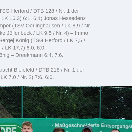
(TSG Herford / DTB 128 / Nr. 1 der
 / LK 16,3) 6:1, 6:1; Jonas Hessedenz
per (TSV Oerlinghausen / LK 8,9 / Nr.
e Jöllenbeck / LK 9,5 / Nr. 4) – Immo
Sergej König (TSG Herford / LK 7,5 /
 LK 17,7) 6:0, 6:0.
önig – Dreekmann 6:4, 7:6.
tracht Bielefeld / DTB 218 / Nr. 1 der
K 7,0 / Nr. 2) 7:6, 6:0.