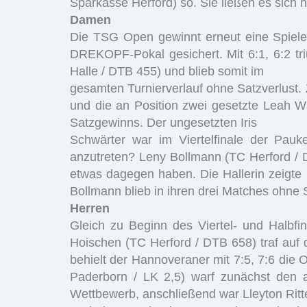
Sparkasse Herford) so. Sie ließen es sich n
Damen
Die TSG Open gewinnt erneut eine Spiele
DREKOPF-Pokal gesichert. Mit 6:1, 6:2 tri
Halle / DTB 455) und blieb somit im
gesamten Turnierverlauf ohne Satzverlust.
und die an Position zwei gesetzte Leah W
Satzgewinns. Der ungesetzten Iris
Schwärter war im Viertelfinale der Pauk
anzutreten? Leny Bollmann (TC Herford / DT
etwas dagegen haben. Die Hallerin zeigte 
Bollmann blieb in ihren drei Matches ohne S
Herren
Gleich zu Beginn des Viertel- und Halbfi
Hoischen (TC Herford / DTB 658) traf auf
behielt der Hannoveraner mit 7:5, 7:6 die
Paderborn / LK 2,5) warf zunächst den 
Wettbewerb, anschließend war Lleyton Ritter