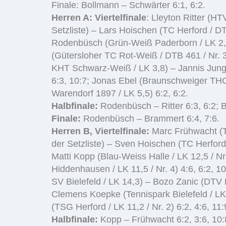
Finale: Bollmann – Schwärter 6:1, 6:2.
Herren A:
Viertelfinale
: Lleyton Ritter (H
Setzliste) – Lars Hoischen (TC Herford / DTB
Rodenbüsch (Grün-Weiß Paderborn / LK 2,5
(Gütersloher TC Rot-Weiß / DTB 461 / Nr. 
KHT Schwarz-Weiß / LK 3,8) – Jannis Jung 
6:3, 10:7; Jonas Ebel (Braunschweiger THC 
Warendorf 1897 / LK 5,5) 6:2, 6:2.
Halbfinale:
Rodenbüsch – Ritter 6:3, 6:2; B
Finale:
Rodenbüsch – Brammert 6:4, 7:6.
Herren B, Viertelfinale:
Marc Frühwacht (TC
der Setzliste) – Sven Hoischen (TC Herford 
Matti Kopp (Blau-Weiss Halle / LK 12,5 / 
Hiddenhausen / LK 11,5 / Nr. 4) 4:6, 6:2, 
SV Bielefeld / LK 14,3) – Bozo Zanic (DTV H
Clemens Koepke (Tennispark Bielefeld / LK
(TSG Herford / LK 11,2 / Nr. 2) 6:2, 4:6, 11:
Halbfinale:
Kopp – Frühwacht 6:2, 3:6, 10