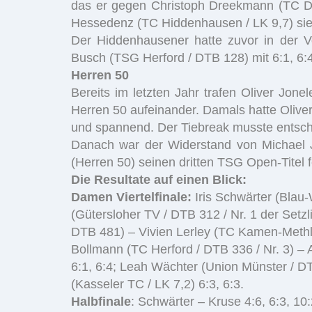
das er gegen Christoph Dreekmann (TC Dre
Hessedenz (TC Hiddenhausen / LK 9,7) sieg
Der Hiddenhausener hatte zuvor in der Vo
Busch (TSG Herford / DTB 128) mit 6:1, 6:4
Herren 50
Bereits im letzten Jahr trafen Oliver Jone
Herren 50 aufeinander. Damals hatte Oliver
und spannend. Der Tiebreak musste entschei
Danach war der Widerstand von Michael Ju
(Herren 50) seinen dritten TSG Open-Titel f
Die Resultate auf einen Blick:
Damen
Viertelfinale:
Iris Schwärter (Blau-
(Gütersloher TV / DTB 312 / Nr. 1 der Setzlis
DTB 481) – Vivien Lerley (TC Kamen-Methler
Bollmann (TC Herford / DTB 336 / Nr. 3) – 
6:1, 6:4; Leah Wächter (Union Münster / DT
(Kasseler TC / LK 7,2) 6:3, 6:3.
Halbfinale
: Schwärter – Kruse 4:6, 6:3, 10