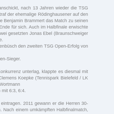
anschickt, nach 13 Jahren wieder die TSG
traf der ehemalige Rödinghausener auf den
hte Benjamin Brammert das Match zu seinen
Ende für sich. Auch im Halbfinale erwischte
 zwei gesetzten Jonas Ebel (Braunschweiger
e.
Rodenbüsch den zweiten TSG Open-Erfolg von
en-Sieger.
nkurrenz unterlag, klappte es diesmal mit
Clemens Koepke (Tennispark Bielefeld / LK
n Wortmann
mit 6:3, 6:4.
 eintragen. 2011 gewann er die Herren 30-
ten. Nach einem umkämpften Halbfinalmatch,