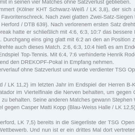
mit in seinen vier Matches ohne Satzverlust geblieben.
ammert (Kölner KHT Schwarz-Weiß / LK 3,8), der sich 
Favoritenschreck. Nach zwei glatten Zwei-Satz-Siegen 
TC Herford / DTB 639). Nach verlorenem ersten Satz dre
k hatte er schließlich mit 4:6, 6:3, 10:7 das bessere 
 Durchgang eins ging glatt mit 6:2 an den an Position
ehte auch dieses Match. 2:6, 6:3, 10:4 hieß es am End
 Endspiel Top-Tennis. Mit 6:4, 7:6 verhinderte Henrik 
ahlend den DREKOPF-Pokal in Empfang nehmen.
rverlauf ohne Satzverlust und wurde verdienter TSG Op
LK 11,2) im letzten Jahr im Endspiel der Herren B-Ko
tador im Viertelfinale die Nerven behalten, um gegen 
and zu behalten. Seine anderen Matches gewann Stephe
el gegen Casper Matti Kopp (Blau-Weiss Halle / LK 12,5) 
rford, LK 7,5) bereits in die Siegerliste der TSG Open
ettbewerb. Und nun ist er ein drittes Mal dort vertre