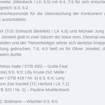
eke Jöllenbeck / LK 9,5) mit 6:4, 7:6 für sich entschi
reich: 6:3, 6:2.
rschlussrunde für die Überraschung der Konkurrenz g
 ausschaltete.
leit (TuS Eintracht Bielefeld / LK 4,8) und Michael Jun
 Joneleit glatt in zwei Sätzen die Nase vorn. Diesmal w
den und der Titelverteidiger setzte sich denkbar knapp
ng gebrochen. 7:6, 6:0 hieß es für Oliver Joneleit,
eiern durfte.
Weiss Halle / DTB 455) – Guilia Faal
te) 6:0, 6:0; Lilly Kruse (SC Melle /
 / DTB 419 / Nr. 4) 6:3, 6:4; Leny
Ann Zoe Kardell (TC Herford / LK 7,2)
B 320 / Nr. 2) – Pauline Muellenbach
:2; Bollmann – Wächter 6:3, 6:0.