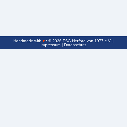
Handmade with
♥
• © 2026 TSG Herford von 1977 e.V. |
Impressum
|
Datenschutz