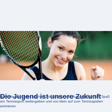
Die Jugend ist unsere Zukunft
Nach diesem Motto möchten wir Kindern und Jugendlichen den Spaß
am Tennissport weitergeben und von klein auf zum Tennisspielen
animieren