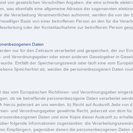
grund von gesetzlichen Vorschriften Angaben, die eine schnelle ele
n, was ebenfalls eine allgemeine Adresse der sogenannten elektron
ür die Verarbeitung Verantwortlichen aufnimmt, werden die von der 
iwilliger Basis von einer betroffenen Person an den für die Verarb
rbeitung oder der Kontaktaufnahme zur betroffenen Person gespei
sonenbezogenen Daten
en nur für den Zeitraum verarbeitet und gespeichert, der zur Err
n- und Verordnungsgeber oder einen anderen Gesetzgeber in Gesetze
n wurde. Entfällt der Speicherungszweck oder läuft eine vom Europä
ebene Speicherfrist ab, werden die personenbezogenen Daten rou
den) Jede von der Verarbeitung personenbezogener Daten betroffene Person hat das vom Europäischen Richtlinien- und Verordnungsgeber gewährte Recht, von dem Verantwortlichen zu verlangen, dass die sie betreffenden personenbezogenen Daten unverzüglich gelöscht werden, sofern einer der folgenden Gründe zutrifft und soweit die Verarbeitung nicht erforderlich ist: Die personenbezogenen Daten wurden für solche Zwecke erhoben oder auf sonstige Weise verarbeitet, für welche sie nicht mehr notwendig sind. Die betroffene Person widerruft ihre Einwilligung, auf die sich die Verarbeitung gemäß Art. 6 Abs. 1 Buchstabe a DS-GVO oder Art. 9 Abs. 2 Buchstabe a DS-GVO stützte, und es fehlt an einer anderweitigen Rechtsgrundlage für die Verarbeitung. Die betroffene Person legt gemäß Art. 21 Abs. 1 DS-GVO Widerspruch gegen die Verarbeitung ein, und es liegen keine vorrangigen berechtigten Gründe für die Verarbeitung vor, oder die betroffene Person legt gemäß Art. 21 Abs. 2 DS-GVO Widerspruch gegen die Verarbeitung ein. Die personenbezogenen Daten wurden unrechtmäßig verarbeitet. Die Löschung der personenbezogenen Daten ist zur Erfüllung einer rechtlichen Verpflichtung nach dem Unionsrecht oder dem Recht der Mitgliedstaaten erforderlich, dem der Verantwortliche unterliegt. Die personenbezogenen Daten wurden in Bezug auf angebotene Dienste der Informationsgesellschaft gemäß Art. 8 Abs. 1 DS-GVO erhoben. Sofern einer der oben genannten Gründe zutrifft und eine betroffene Person die Löschung von personenbezogenen Daten, die bei dem TC Rot-Weiß Düsseldorf e.V. gespeichert sind, veranlassen möchte, kann sie sich hierzu jederzeit an uns wenden. Wir werden veranlassen, dass dem Löschverlangen unverzüglich nachgekommen wird. Wurden die personenbezogenen Daten durch die TSG Herford e.V. öffentlich gemacht und ist unser Club als Verantwortlicher gemäß Art. 17 Abs. 1 DS-GVO zur Löschung der personenbezogenen Daten verpflichtet, so trifft Die TSG Herford e.V. unter Berücksichtigung der verfügbaren Technologie und der Implementierungskosten angemessene Maßnahmen, auch technischer Art, um andere für die Datenverarbeitung Verantwortliche, welche die veröffentlichten personenbezogenen Daten verarbeiten, darüber in Kenntnis zu setzen, dass die betroffene Person von diesen anderen für die Datenverarbeitung Verantwortlichen die Löschung sämtlicher Links zu diesen personenbezogenen Daten oder von Kopien oder Replikationen dieser personenbezogenen Daten verlangt hat, soweit die Verarbeitung nicht erforderlich ist. Die TSG Herford e.V. wird im Einzelfall das Notwendige veranlassen. e) Recht auf Einschränkung der Verarbeitung Jede von der Verarbeitung personenbezogener Daten betroffene Person hat das vom Europäischen Richtlinien- und Verordnungsgeber gewährte Recht, von dem Verantwortlichen die Einschränkung der Verarbeitung zu verlangen, wenn eine der folgenden Voraussetzungen gegeben ist: Die Richtigkeit der personenbezogenen Daten wird von der betroffenen Person bestritten, und zwar für eine Dauer, die es dem Verantwortlichen ermöglicht, die Richtigkeit der personenbezogenen Daten zu überprüfen. Die Verarbeitung ist unrechtmäßig, die betroffene Person lehnt die Löschung der personenbezogenen Daten ab und verlangt stattdessen die Einschränkung der Nutzung der personenbezogenen Daten. Der Verantwortliche benötigt die personenbezogenen Daten für die Zwecke der Verarbeitung nicht länger, die betroffene Person benötigt sie jedoch zur Geltendmachung, Ausübung oder Verteidigung von Rechtsansprüchen. Die betroffene Person hat Widerspruch gegen die Verarbeitung gem. Art. 21 Abs. 1 DS-GVO eingelegt und es steht noch nicht fest, ob die berechtigten Gründe des Verantwortlichen gegenüber denen der betroffenen Person überwiegen. Sofern eine der oben genannten Voraussetzungen gegeben ist und eine betroffene Person die Einschränkung von personenbezogenen Daten, die beim TC Rot-Weiß Düsseldorf e.V. gespeichert sind, verlangen möchte, kann sie sich hierzu jederzeit an uns wenden. Die TSG Herford e.V. wird die Einschränkung der Verarbeitung veranlassen. f) Recht auf Datenübertragbarkeit Jede von der Verarbeitung personenbezogener Daten betroffene Person hat das vom E