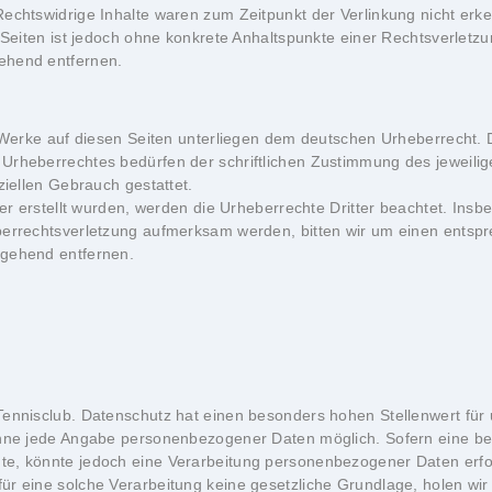
Rechtswidrige Inhalte waren zum Zeitpunkt der Verlinkung nicht erk
n Seiten ist jedoch ohne konkrete Anhaltspunkte einer Rechtsverlet
ehend entfernen.
d Werke auf diesen Seiten unterliegen dem deutschen Urheberrecht. D
Urheberrechtes bedürfen der schriftlichen Zustimmung des jeweilig
ziellen Gebrauch gestattet.
ber erstellt wurden, werden die Urheberrechte Dritter beachtet. Insb
eberrechtsverletzung aufmerksam werden, bitten wir um einen ents
mgehend entfernen.
Tennisclub. Datenschutz hat einen besonders hohen Stellenwert für
 ohne jede Angabe personenbezogener Daten möglich. Sofern eine b
e, könnte jedoch eine Verarbeitung personenbezogener Daten erford
r eine solche Verarbeitung keine gesetzliche Grundlage, holen wir 