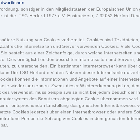
ntwortlichen
rordnung, sonstiger in den Mitgliedstaaten der Europäischen Unio
ist die: TSG Herford 1977 e.V. Enstmeierstr, 7 32052 Herford Deut
e spätere Nutzung von Cookies vorbereitet. Cookies sind Textdateie
ahlreiche Internetseiten und Server verwenden Cookies. Viele Coo
 Sie besteht aus einer Zeichenfolge, durch welche Internetseiten 
. Dies ermöglicht es den besuchten Internetseiten und Servern, de
lten, zu unterscheiden. Ein bestimmter Internetbrowser kann über 
kann Die TSG Herford e.V. den Nutzern dieser Internetseite nutzerfr
Cookies können die Informationen und Angebote auf einer Internetse
tseite wiederzuerkennen. Zweck dieser Wiedererkennung ist es, den
Cookies verwendet, muss beispielsweise nicht bei jedem Besuch der 
Computersystem des Benutzers abgelegten Cookie übernommen wird. 
ls einer entsprechenden Einstellung des genutzten Internetbrowsers
etzte Cookies jederzeit über einen Internetbrowser oder andere So
 betroffene Person die Setzung von Cookies in dem genutzten Intern
zbar.