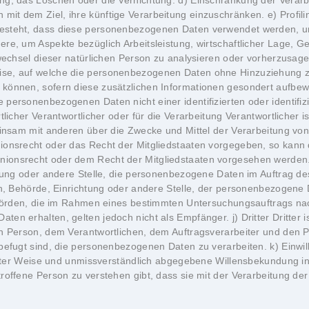
ng, das Löschen oder die Vernichtung. d) Einschränkung der Verarb
 dem Ziel, ihre künftige Verarbeitung einzuschränken. e) Profiling 
esteht, dass diese personenbezogenen Daten verwendet werden, um
re, um Aspekte bezüglich Arbeitsleistung, wirtschaftlicher Lage, Ge
tswechsel dieser natürlichen Person zu analysieren oder vorherzusag
se, auf welche die personenbezogenen Daten ohne Hinzuziehung zus
 können, sofern diese zusätzlichen Informationen gesondert aufbe
 personenbezogenen Daten nicht einer identifizierten oder identifi
licher Verantwortlicher oder für die Verarbeitung Verantwortlicher is
meinsam mit anderen über die Zwecke und Mittel der Verarbeitung v
nionsrecht oder das Recht der Mitgliedstaaten vorgegeben, so kann
onsrecht oder dem Recht der Mitgliedstaaten vorgesehen werden. h)
htung oder andere Stelle, die personenbezogene Daten im Auftrag des
son, Behörde, Einrichtung oder andere Stelle, der personenbezogen
 Behörden, die im Rahmen eines bestimmten Untersuchungsauftrags 
n erhalten, gelten jedoch nicht als Empfänger. j) Dritter Dritter is
en Person, dem Verantwortlichen, dem Auftragsverarbeiter und den 
befugt sind, die personenbezogenen Daten zu verarbeiten. k) Einwilli
mierter Weise und unmissverständlich abgegebene Willensbekundung i
troffene Person zu verstehen gibt, dass sie mit der Verarbeitung 