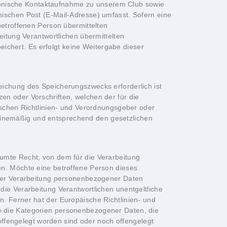
ktronische Kontaktaufnahme zu unserem Club sowie
ischen Post (E-Mail-Adresse) umfasst. Sofern eine
betroffenen Person übermittelten
eitung Verantwortlichen übermittelten
chert. Es erfolgt keine Weitergabe dieser
eichung des Speicherungszwecks erforderlich ist
n oder Vorschriften, welchen der für die
ischen Richtlinien- und Verordnungsgeber oder
tinemäßig und entsprechend den gesetzlichen
uropäischen Richtlinien- und Verordnungsgeber gewährte Recht, die sie betreffenden personenbezogenen Daten, welche durch die betroffene Person einem Verantwortlichen bereitgestellt wurden, in einem strukturierten, gängigen und maschinenlesbaren Format zu erhalten. Sie hat außerdem das Recht, diese Daten einem anderen Verantwortlichen ohne Behinderung durch den Verantwortlichen, dem die personenbezogenen Daten bereitgestellt wurden, zu übermitteln, sofern die Verarbeitung auf der Einwilligung gemäß Art. 6 Abs. 1 Buchstabe a DS-GVO oder Art. 9 Abs. 2 Buchstabe a DS-GVO oder auf einem Vertrag gemäß Art. 6 Abs. 1 Buchstabe b DS-GVO beruht und die Verarbeitung mithilfe automatisierter Verfahren erfolgt, sofern die Verarbeitung nicht für die Wahrnehmung einer Aufgabe erforderlich ist, die im öffentlichen Interesse liegt oder in Ausübung öffentlicher Gewalt erfolgt, welche dem Verantwortlichen übertragen wurde. Ferner hat die betroffene Person bei der Ausübung ihres Rechts auf Datenübertragbarkeit gemäß Art. 20 Abs. 1 DS-GVO das Recht, zu erwirken, dass die personenbezogenen Daten direkt von einem Verantwortlichen an einen anderen Verantwortlichen übermittelt werden, soweit dies technisch machbar ist und sofern hiervon nicht die Rechte und Freiheiten anderer Personen beeinträchtigt werden. Zur Geltendmachung des Rechts auf Datenübertragbarkeit kann sich die betroffene Person jederzeit an die TSG Herford e.V. wenden. g) Recht auf Widerspruch Jede von der Verarbeitung personenbezogener Daten betroffene Person hat das vom Europäischen Richtlinien- und Verordnungsgeber gewährte Recht, aus Gründen, die sich aus ihrer besonderen Situation ergeben, jederzeit gegen die Verarbeitung sie betreffender personenbezogener Daten, die aufgrund von Art. 6 Abs. 1 Buchstaben e oder f DS-GVO erfolgt, Widerspruch einzulegen. Dies gilt auch für ein auf diese Bestimmungen gestütztes Profiling. Die TSG Herford e.V. verarbeitet die personenbezogenen Daten im Falle des Widerspruchs nicht mehr, es sei denn, wir können zwingende schutzwürdige Gründe für die Verarbeitung nachweisen, die den Interessen, Rechten und Freiheiten der betroffenen Person überwiegen, oder die Verarbeitung dient der Geltendmachung, Ausübung oder Verteidigung von Rechtsansprüchen. Verarbeitet Die TSG Herford e.V. personenbezogene Daten, um Direktwerbung zu betreiben, so hat die betroffene Person das Recht, jederzeit Widerspruch gegen die Verarbeitung der personenbezogenen Daten zum Zwecke derartiger Werbung einzulegen. Dies gilt auch für das Profiling, soweit es mit solcher Direktwerbung in Verbin