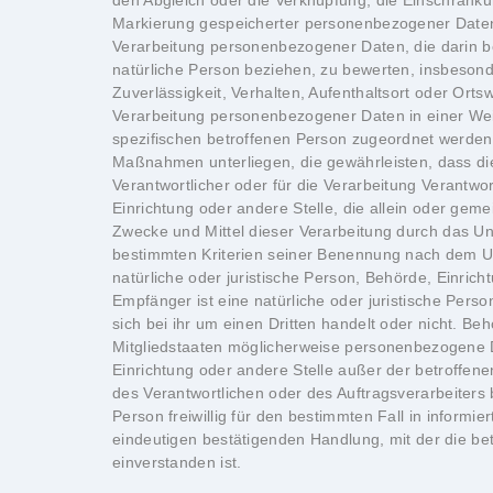
den Abgleich oder die Verknüpfung, die Einschränku
Markierung gespeicherter personenbezogener Daten mit
Verarbeitung personenbezogener Daten, die darin b
natürliche Person beziehen, zu bewerten, insbesonde
Zuverlässigkeit, Verhalten, Aufenthaltsort oder Or
Verarbeitung personenbezogener Daten in einer Wei
spezifischen betroffenen Person zugeordnet werden
Maßnahmen unterliegen, die gewährleisten, dass die
Verantwortlicher oder für die Verarbeitung Verantwort
Einrichtung oder andere Stelle, die allein oder ge
Zwecke und Mittel dieser Verarbeitung durch das U
bestimmten Kriterien seiner Benennung nach dem Uni
natürliche oder juristische Person, Behörde, Einric
Empfänger ist eine natürliche oder juristische Per
sich bei ihr um einen Dritten handelt oder nicht.
Mitgliedstaaten möglicherweise personenbezogene Date
Einrichtung oder andere Stelle außer der betroffen
des Verantwortlichen oder des Auftragsverarbeiters 
Person freiwillig für den bestimmten Fall in infor
eindeutigen bestätigenden Handlung, mit der die be
einverstanden ist.