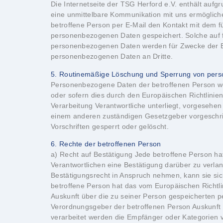
Die Internetseite der TSG Herford e.V. enthält auf
eine unmittelbare Kommunikation mit uns ermögliche
betroffene Person per E-Mail den Kontakt mit dem f
personenbezogenen Daten gespeichert. Solche auf fre
personenbezogenen Daten werden für Zwecke der Bea
personenbezogenen Daten an Dritte.
5. Routinemäßige Löschung und Sperrung von per
Personenbezogene Daten der betroffenen Person werd
oder sofern dies durch den Europäischen Richtlinie
Verarbeitung Verantwortliche unterliegt, vorgesehe
einem anderen zuständigen Gesetzgeber vorgeschri
Vorschriften gesperrt oder gelöscht.
6. Rechte der betroffenen Person
a) Recht auf Bestätigung Jede betroffene Person hat das vom Europäischen Richtlinien- und Verordnungsgeber eingeräumte Recht, von dem für die Verarbeitung Verantwortlichen eine Bestätigung darüber zu verlangen, ob sie betreffende personenbezogene Daten verarbeitet werden. Möchte eine betroffene Person dieses Bestätigungsrecht in Anspruch nehmen, kann sie sich hierzu jederzeit an uns wenden. b) Recht auf Auskunft Jede von der Verarbeitung personenbezogener Daten betroffene Person hat das vom Europäischen Richtlinien- und Verordnungsgeber gewährte Recht, jederzeit von dem für die Verarbeitung Verantwortlichen unentgeltliche Auskunft über die zu seiner Person gespeicherten personenbezogenen Daten und eine Kopie dieser Auskunft zu erhalten. Ferner hat der Europäische Richtlinien- und Verordnungsgeber der betroffenen Person Auskunft über folgende Informationen zugestanden: die Verarbeitungszwecke die Kategorien personenbezogener Daten, die verarbeitet werden die Empfänger oder Kategorien von Empfängern, gegenüber denen die personenbezogenen Daten offengelegt worden sind oder noch offengelegt werden, insbesondere bei Empfängern in Drittländern oder bei internationalen Organisationen falls möglich, die geplante Dauer, für die die personenbezogenen Daten gespeichert werden, oder, falls dies nicht möglich ist, die Kriterien für die Festlegung dieser Dauer das Bestehen eines Rechts auf Berichtigung oder Löschung der sie betreffenden personenbezogenen Daten oder auf Einschränkung der Verarbeitung durch den Verantwortlichen oder eines Widerspruchsrechts gegen diese Verarbeitung das Bestehen eines Beschwerderechts bei einer Aufsichtsbehörde wenn die personenbezogenen Daten nicht bei der betroffenen Person erhoben werden: Alle verfügbaren Informationen über die Herkunft der Daten das Bestehen einer automatisierten Entscheidungsfindung einschließlich Profiling gemäß Artikel 22 Abs.1 und 4 DS-GVO und — zumindest in diesen Fällen — aussagekräftige Informationen über die involvierte Logik sowie die Tragweite und die angestrebten Auswirkungen einer derartigen Verarbeitung für die betroffene Person Ferner steht der betroffenen Person ein Auskunftsrecht darüber zu, ob personenbezogene Daten an ein Drittland oder an eine internationale Organisation übermittelt wurden. Sofern dies der Fall ist, steht der betroffenen Person im Übrigen das Recht zu, Auskunft über die geeigneten Garantien im Zusammenhang mit der Übermittlung zu erhalten. Möchte eine betroffene Person dieses Auskunftsrecht in Anspruch nehmen, kann sie sich hierzu jederzeit an uns wenden. c) Recht auf Berichtigung Jede von der Verarbeitung personenbezogener Daten betroffene Person hat das vom Europäischen Richtlinien- und Verordnungsgeber gewährte Recht, die unverzügliche Berichtigung sie betreffender unrichtiger personenbezogener Daten zu verlangen. Ferner steht der betroffenen Person das Recht zu, unter Berücksichtigung der Zwecke der Verarbeitung, die Vervollständigung unvollständiger personenbezogener Daten — auch mittels einer ergänzenden Erklärung — zu verlangen. Möchte eine betroffene Person dieses Berichtigungsrecht in Anspruch nehmen, kann sie sich hierzu jederzeit an uns wenden. d) Recht auf Löschung (Recht auf Vergessen wer