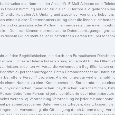
spielsweise des Namens, der Anschrift, E-Mail-Adresse oder Telefo
in Übereinstimmung mit den für die TSG Herford e.V. geltenden la
 Öffentlichkeit über Art, Umfang und Zweck der von uns erhobenen
en mittels dieser Datenschutzerklärung über die ihnen zustehenden 
ische und organisatorische Maßnahmen umgesetzt, um einen möglichs
llen. Dennoch können internetbasierte Datenübertragungen grundsä
Aus diesem Grund steht es jeder betroffenen Person frei, personen
ht auf den Begrifflichkeiten, die durch den Europäischen Richtlini
rden. Unsere Datenschutzerklärung soll sowohl für die Öffentlich
währleisten, möchten wir vorab die verwendeten Begrifflichkeiten er
egriffe: a) personenbezogene Daten Personenbezogene Daten sind all
 „betroffene Person“) beziehen. Als identifizierbar wird eine natürl
wie einem Namen, zu einer Kennnummer, zu Standortdaten, zu ein
physiologischen, genetischen, psychischen, wirtschaftlichen, kultur
e Person Betroffene Person ist jede identifizierte oder identifizier
beitet werden. c) Verarbeitung Verarbeitung ist jeder mit oder ohne
it personenbezogenen Daten wie das Erheben, das Erfassen, die O
ragen, die Verwendung, die Offenlegung durch Übermittlung, Verbre