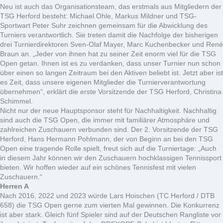
Neu ist auch das Organisationsteam, das erstmals aus Mitgliedern der
TSG Herford besteht: Michael Ohle, Markus Mildner und TSG-
Sportwart Peter Suhr zeichnen gemeinsam für die Abwicklung des
Turniers verantwortlich. Sie treten damit die Nachfolge der bisherigen
drei Turnierdirektoren Sven-Olaf Mayer, Marc Kuchenbecker und René
Braun an. „Jeder von ihnen hat zu seiner Zeit enorm viel für die TSG
Open getan. Ihnen ist es zu verdanken, dass unser Turnier nun schon
über einen so langen Zeitraum bei den Aktiven beliebt ist. Jetzt aber ist
es Zeit, dass unsere eigenen Mitglieder die Turnierverantwortung
übernehmen“, erklärt die erste Vorsitzende der TSG Herford, Christina
Schimmel.
Nicht nur der neue Hauptsponsor steht für Nachhaltigkeit. Nachhaltig
sind auch die TSG Open, die immer mit familiärer Atmosphäre und
zahlreichen Zuschauern verbunden sind. Der 2. Vorsitzende der TSG
Herford, Hans Hermann Pohlmann, der von Beginn an bei den TSG
Open eine tragende Rolle spielt, freut sich auf die Turniertage: „Auch
in diesem Jahr können wir den Zuschauern hochklassigen Tennissport
bieten. Wir hoffen wieder auf ein schönes Tennisfest mit vielen
Zuschauern.“
Herren A
Nach 2016, 2022 und 2023 würde Lars Hoischen (TC Herford / DTB
658) die TSG Open gerne zum vierten Mal gewinnen. Die Konkurrenz
ist aber stark. Gleich fünf Spieler sind auf der Deutschen Rangliste vor