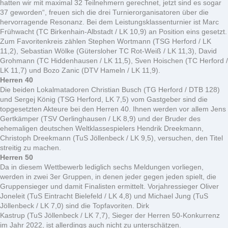
hatten wir mit maximal 32 Teilnehmern gerechnet, jetzt sind es sogar
37 geworden“, freuen sich die drei Turnierorganisatoren über die
hervorragende Resonanz. Bei dem Leistungsklassenturnier ist Marc
Frühwacht (TC Birkenhain-Albstadt / LK 10,9) an Position eins gesetzt.
Zum Favoritenkreis zählen Stephen Wortmann (TSG Herford / LK
11,2), Sebastian Wölke (Gütersloher TC Rot-Weiß / LK 11,3), David
Grohmann (TC Hiddenhausen / LK 11,5), Sven Hoischen (TC Herford /
LK 11,7) und Bozo Zanic (DTV Hameln / LK 11,9).
Herren 40
Die beiden Lokalmatadoren Christian Busch (TG Herford / DTB 128)
und Sergej König (TSG Herford, LK 7,5) vom Gastgeber sind die
topgesetzten Akteure bei den Herren 40. Ihnen werden vor allem Jens
Gertkämper (TSV Oerlinghausen / LK 8,9) und der Bruder des
ehemaligen deutschen Weltklassespielers Hendrik Dreekmann,
Christoph Dreekmann (TuS Jöllenbeck / LK 9,5), versuchen, den Titel
streitig zu machen.
Herren 50
Da in diesem Wettbewerb lediglich sechs Meldungen vorliegen,
werden in zwei 3er Gruppen, in denen jeder gegen jeden spielt, die
Gruppensieger und damit Finalisten ermittelt. Vorjahressieger Oliver
Joneleit (TuS Eintracht Bielefeld / LK 4,8) und Michael Jung (TuS
Jöllenbeck / LK 7,0) sind die Topfavoriten. Dirk
Kastrup (TuS Jöllenbeck / LK 7,7), Sieger der Herren 50-Konkurrenz
im Jahr 2022, ist allerdings auch nicht zu unterschätzen.