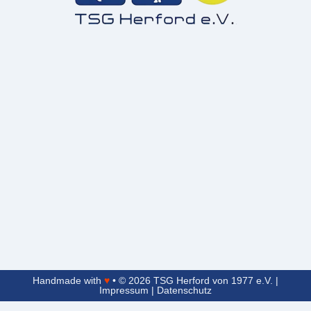
Handmade with
♥
• © 2026 TSG Herford von 1977 e.V. |
Impressum
|
Datenschutz