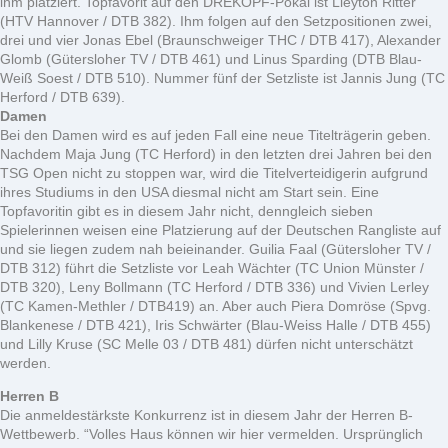
ihm platziert. Topfavorit auf den DREKOPF-Pokal ist Lleyton Ritter
(HTV Hannover / DTB 382). Ihm folgen auf den Setzpositionen zwei,
drei und vier Jonas Ebel (Braunschweiger THC / DTB 417), Alexander
Glomb (Gütersloher TV / DTB 461) und Linus Sparding (DTB Blau-
Weiß Soest / DTB 510). Nummer fünf der Setzliste ist Jannis Jung (TC
Herford / DTB 639).
Damen
Bei den Damen wird es auf jeden Fall eine neue Titelträgerin geben.
Nachdem Maja Jung (TC Herford) in den letzten drei Jahren bei den
TSG Open nicht zu stoppen war, wird die Titelverteidigerin aufgrund
ihres Studiums in den USA diesmal nicht am Start sein. Eine
Topfavoritin gibt es in diesem Jahr nicht, denngleich sieben
Spielerinnen weisen eine Platzierung auf der Deutschen Rangliste auf
und sie liegen zudem nah beieinander. Guilia Faal (Gütersloher TV /
DTB 312) führt die Setzliste vor Leah Wächter (TC Union Münster /
DTB 320), Leny Bollmann (TC Herford / DTB 336) und Vivien Lerley
(TC Kamen-Methler / DTB419) an. Aber auch Piera Domröse (Spvg.
Blankenese / DTB 421), Iris Schwärter (Blau-Weiss Halle / DTB 455)
und Lilly Kruse (SC Melle 03 / DTB 481) dürfen nicht unterschätzt
werden.
Herren B
Die anmeldestärkste Konkurrenz ist in diesem Jahr der Herren B-
Wettbewerb. “Volles Haus können wir hier vermelden. Ursprünglich